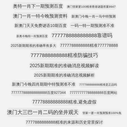
奥特一肖下一期预测百度
澳门管家婆100精准香港谜题答案9947
澳门一肖一特今晚预测资料
新澳门今晚一肖一马中特预测
新澳门天天免费谜语10期百度
一码一特一期预测准不准
7777788888888888靠谱吗
新奥今晚特一肖预测百度
7777788888888精准777778888
2025新期期准的准确率有多大
7777888888888精准防骗技巧
2025新期期准的准确消息视频解读
2025新期期准的准确消息视频解析
新澳门今晚四肖期期中特预测准不准
777788888888精准是正品吗
777777888888888888百度927344
77777777788888888百度网站
77778888888888精准,避免虚假
澳门大三巴一肖二码的坐井观天
管家一婆一肖预测预准100%免
7777888888888精准的来源和历史背景探讨