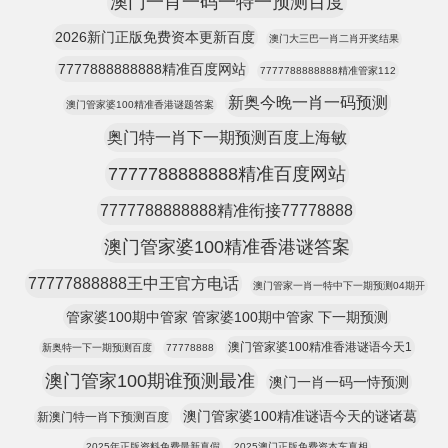
澳门一肖一码一特一预测百度
2026新门正版免费资本更新百度
澳门大三巴一肖二肖开奖结果
7777888888888精准百度网站
7777788888888精准管家112
新奥今晚一肖一码预测
澳门管家婆100精准香港谜题答案
奥门特一肖下一期预测百度上海敏
7777788888888精准百度网站
7777788888888精准衔接77778888
澳门管家婆100精准香港谜答案
77777888888王中王官方电话
澳门管家一肖一特中下一期预测04期开
管家婆100期中管家 管家婆100期中管家 下一期预测
澳门管家婆100精准香港谜语今天1
新奥特一下一期预测百度
77778888
澳门管家100期谁预测最准
澳门一肖一码一恃预测
澳门管家婆100精准谜语今天的谜诸葛
新澳门特一肖下预测百度
2025年正版资料免费最新真假
2025澳门正版免费资本车真相