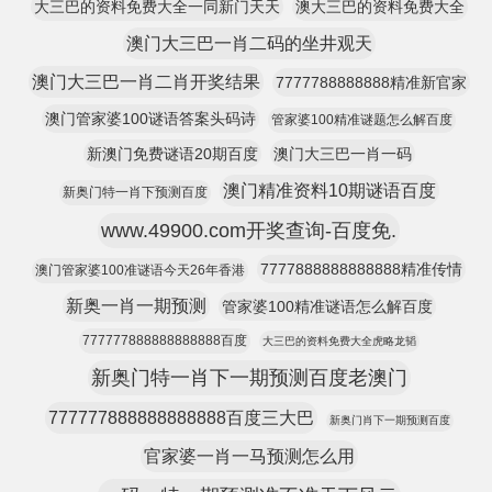
大三巴的资料免费大全一同新门天天
澳大三巴的资料免费大全
澳门大三巴一肖二码的坐井观天
澳门大三巴一肖二肖开奖结果
7777788888888精准新官家
澳门管家婆100谜语答案头码诗
管家婆100精准谜题怎么解百度
新澳门免费谜语20期百度
澳门大三巴一肖一码
澳门精准资料10期谜语百度
新奥门特一肖下预测百度
www.49900.com开奖查询-百度免.
7777888888888888精准传情
澳门管家婆100准谜语今天26年香港
新奥一肖一期预测
管家婆100精准谜语怎么解百度
777777888888888888百度
大三巴的资料免费大全虎略龙韬
新奥门特一肖下一期预测百度老澳门
777777888888888888百度三大巴
新奥门肖下一期预测百度
官家婆一肖一马预测怎么用