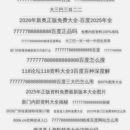
7777888888888精准百度网站
大三巴三肖二二
2026年新奥正版免费大全-百度2025年全
7777788888888百度正品吗
免费内部资料100%准吗
大三巴一肖一特一中招生简章
7777788888888精准百度网址
7777778888888888百度
新门内部最准确更新方式是什么
7777788888
777777888888888888百度怎么搜
118论坛118资料大全3百度百种深度解
777777888888888888百度三大巴怎么用
800TK图库大全
2025年正版资料免费最新版本大全图片
新门内部资料大全揭秘
777777888888888新疆
2026广州传真猜特诗第17期
曾道道人资料免费大全
2025年新门正免费资料怎么用
7777888888888精准百度网站怎么用
600k.cm官网登录入口
曾道真人资料精准大全功能介绍