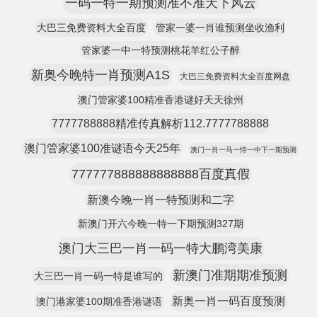
一码一特一期预测准不准天下风云
大巴三免费资料大全百度
管家一婆一肖谁预测坐收渔利
管家婆一中一特预测桃花羊红公子醉
新奥今晚特一肖预测A1S
大巴三免费资料大全百度网盘
澳门管家婆100精准香港谜好天天徐州
7777788888精准传真解析112.7777788888
澳门管家婆100准谜语今天25年
澳门一肖一马一恃一中下一期预测
777777888888888888百度真假
新澳今晚一肖一特预测和二字
新澳门开六今晚一特一下期预测327期
澳门大三巴一肖一码一特大鹏湾美康
新澳门准期期准预测
大三巴一肖一码一特是谁写的
新奥一肖一码百度预测
澳门港家婆100期准香港谜语