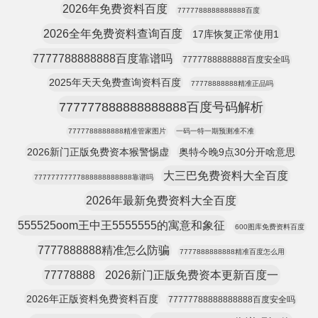
2026年免费资料百度
7777788888888888百度
2026全年免费资料查询百度
17库恢复正常使用1
7777788888888百度靠谱吗
7777788888888百度安全吗
2025年天天免费查询资料百度
77778888888精准正品吗
777777888888888888百度号码解析
7777788888888精准管家图片
一码一特一期预测准不准
2026新门正版免费资本猴警惕虚
奥特今晚9点30分开啥意思
大三巴免费资料大全百度
77777777777888888888888靠谱吗
2026年最新免费资料大全百度
555525oom王中王5555555的寓意和象征
600图库免费资料百度
7777888888精准怎么防骗
7777888888888精准百度怎么用
77778888
2026新门正版免费资本更新百度一
2026年正版资料免费资料百度
77777788888888888百度安全吗