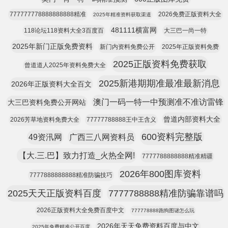
777777778888888888精准
2026免费正版资料大全
2025年精准资料获取渠道
481111横富网
118论坛118资料大全3百度百
大三巴一尚一特
2025年新门正版免费资料
新门内资料免费公开
2025年正版资料免费
2025正版资料免费获取
曾道道人2025年资料免费大全
2025新港期期准最准最新消息
2026年正版资料大全百文
澳门一码一特一中预测准不准访雷锋
大三巴资料免费公开网站
曾道内部资料大全
2026芳草地资料免费大全
77777788888王中王含义
600资料完整版
49资汛网
广西三八网资料员
【大.三.巴】致力打造_火热全网!
7777788888888精准精疆
2026年800图库资料
7777888888888精准防骗技巧
2025天天正版资料百度
7777788888精准防骗靠谱吗
2026正版资料大全免费百度中文
777778888跑狗图谜怎么玩
2026年天天免费资料百度与中文
2025年免费精准公开百度