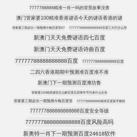
7777788888精准一肖一码的背景故事没查
澳门管家婆100精准香港谜语今天的谜语香港的谜
管家婆三期必出一期预测今晚百度管67
777777888888888888百度三大巴怎么用
新澳门天天免费谜语四七百度
新澳门天天免费谜语诗曲百度
77777788888888888百度
7777778888888888百度
二四六香港期期中预测准百度准不准
新澳门下一期预测百度潍坊鲁
管家婆100精准谜语怎么解百度五四青年节代表什么生肖
管家婆三期必出一期预测今晚百度管
7777788888888精准百度新手教程
777777888888888888百度安全等级
777777888888888888百度风险高吗
新奥特一肖下一期预测百度24618软件