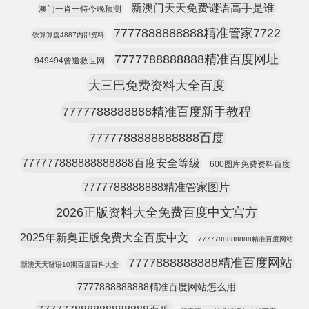
新澳门天天免费谜语高手是谁
澳门一肖一特今晚预测
7777888888888精准管家7722
铁算算盘4887内部资料
7777788888888精准百度网址
949494曾道救世网
大三巴免费资料大全百度
7777788888888精准百度新手教程
7777788888888888百度
777777888888888888百度安全等级
600图库免费资料百度
7777788888888精准管家图片
2026正版资料大全免费百度中文宫方
2025年新奥正版免费大全百度中文
7777788888888精准百度网站
7777888888888精准百度网站
新澳天天谜语10期百度百科大全
7777888888888精准百度网站怎么用