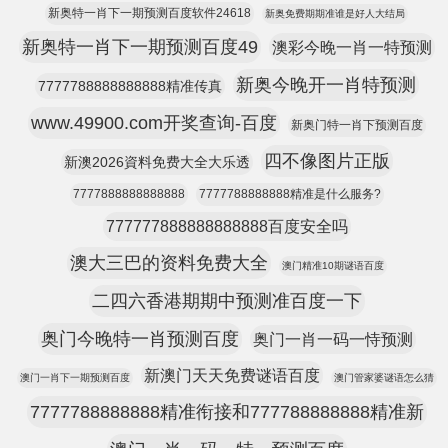
新奥特一肖下一期预测百度软件24618
新奥免费期期准谁是好人大结局
新奥特一肖下一期预测百度49
澳彩今晚一肖一特预测
新奥今晚开一肖特预测
7777788888888888精准传真
www.49900.com开奖查询-百度
新奥门特一肖下预测百度
四不像图片正版
新澳2026資料免费大全大乐透
7777888888888888
7777788888888精准是什么服务?
777777888888888888百度安全吗
澳大三巴的资料免费大全
澳门精准10期谜语百度
二四六香港期期中预测准百度一下
奥门今晚特一肖预测百度
奥门一肖一码一恃预测
新澳门天天免费谜语百度
澳门一肖下一期预测百度
澳门管家婆谜语怎么猜
7777788888888精准衔接和777788888888精准新