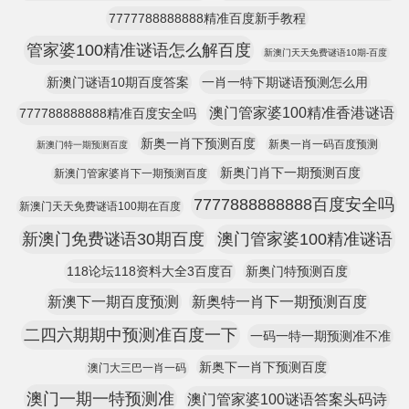
7777788888888精准百度新手教程
管家婆100精准谜语怎么解百度
新澳门天天免费谜语10期-百度
新澳门谜语10期百度答案
一肖一特下期谜语预测怎么用
澳门管家婆100精准香港谜语
777788888888精准百度安全吗
新奥一肖下预测百度
新奥一肖一码百度预测
新澳门特一期预测百度
新奥门肖下一期预测百度
新澳门管家婆肖下一期预测百度
7777888888888百度安全吗
新澳门天天免费谜语100期在百度
新澳门免费谜语30期百度
澳门管家婆100精准谜语
118论坛118资料大全3百度百
新奥门特预测百度
新澳下一期百度预测
新奥特一肖下一期预测百度
二四六期期中预测准百度一下
一码一特一期预测准不准
新奥下一肖下预测百度
澳门大三巴一肖一码
澳门一期一特预测准
澳门管家婆100谜语答案头码诗