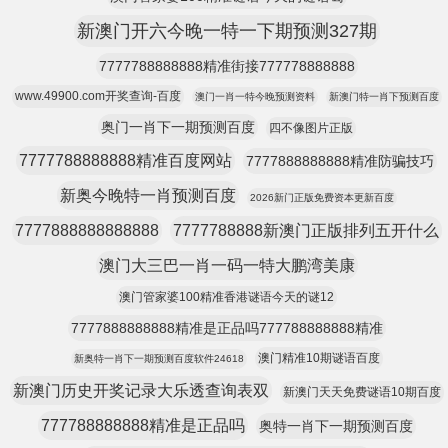
新澳门开六今晚一特一下期预测327期
7777788888888精准街接777778888888
www.49900.com开奖查询-百度
澳门一肖一特今晚预测资料
新澳门特一肖下预测百度
奥门一肖下一期预测百度
四不像图片正版
7777788888888精准百度网站
7777888888888精准防骗技巧
新奥今晚特一肖预测百度
2026新门正版免费资本更新百度
7777888888888888
7777788888新澳门正版排列五开什么
澳门大三巴一肖一码一特大鹏湾美康
澳门管家婆100精准香港谜语今天的谜12
7777888888888精准是正品吗777788888888精准
澳门精准10期谜语百度
新奥特一肖下一期预测百度软件24618
新澳门历史开奖记录大乐透查询表双
新澳门天天免费谜语10期百度
777788888888精准是正品吗
奥特一肖下一期预测百度