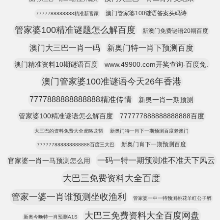
澳门管家婆100谜语答案头码诗
7777788888888精准新官家
管家婆100精准谜题怎么解百度
新澳门免费谜语20期百度
澳门大三巴一肖一码
新奥门特一肖下预测百度
澳门精准资料10期谜语百度
www.49900.com开奖查询-百度免.
澳门管家婆100准谜语今天26年香港
7777888888888888精准传情
新奥一肖一期预测
管家婆100精准谜语怎么解百度
777777888888888888百度
大三巴的资料免费大全虎略龙韬
新奥门特一肖下一期预测百度老澳门
新奥门肖下一期预测百度
777777888888888888百度三大巴
一码一特一期预测准不准天下风云
官家婆一肖一马预测怎么用
大巴三免费资料大全百度
管家一婆一肖谁预测坐收渔利
管家婆一中一特预测桃花羊红公子醉
大巴三免费资料大全百度网盘
新奥今晚特一肖预测A1S