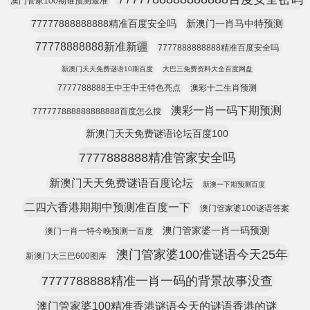
澳门管家100期谁预测最准
77777888888888精准百度安全吗
新澳门一肖马中特预测
77778888888新准新疆
7777888888888精准百度安全吗
新澳门天天免费谜语10期百度
大巴三免费资料大全百度网盘
7777788888王中王中王特色亮点
澳彩十二生肖预测
澳彩一肖一码下期预测
777777888888888888百度怎么搜
新澳门天天免费谜语论坛百度100
7777888888精准管家安全吗
新澳门天天免费谜语百度论坛
新澳一下期预测百度
二四六香港期期中预测准百度一下
澳门管家婆100谜语答案
澳门管家婆一肖一码预测
澳门一肖一特今晚预测一百度
澳门管家婆100准谜语今天25年
新澳门大三巴600图库
7777788888精准一肖一码的背景故事没查
澳门管家婆100精准香港谜语今天的谜语香港的谜