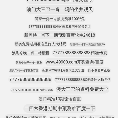
澳门大三巴一肖二码的坐井观天
管家一婆一肖预测预准100%免
7777888888888精准的来源和历史背景探讨
新奥特一肖下一期预测百度软件24618
新奥免费期期准谁是好人大结局
新奥特一肖下一期预测百度49
7777788888888888精准传真
澳彩今晚一肖一特预测
www.49900.com开奖查询-百度
新奥今晚开一肖特预测
新澳2026資料免费大全大乐透
四不像图片正版
新奥门特一肖下预测百度
7777888888888888
7777788888888精准是什么服务?
澳大三巴的资料免费大全
777777888888888888百度安全吗
澳门精准10期谜语百度
二四六香港期期中预测准百度一下
奥门今晚特一肖预测百度