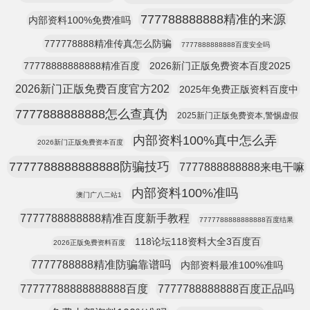
777788888888精准的来源
内部资料100%免费准吗
777778888精准传真怎么防骗
7777888888888百度安全吗
77778888888888精准百度
2026新门正版免费资本百度2025
2026新门正版免费百度官方202
2025年免费正版资料百度中
7777888888888怎么查真伪
2025新门正版免费资本,警惕虚假
内部资料100%真中怎么弄
2026新门正版免费资本百度
7777788888888888防骗技巧
7777888888888来电干嘛
内部资料100%准吗
澳门广八二站1
7777788888888精准百度新手教程
7777788888888888百度结果
118论坛118资料大全3百度百
2026正版免费资料百度
7777788888精准防骗靠谱吗
内部资料最准100%准吗
77777788888888888百度
7777788888888百度正品吗