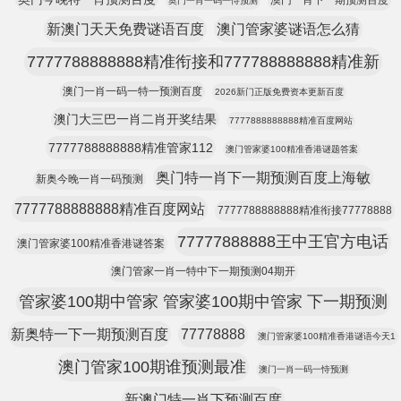
澳门一肖下一期预测百度
奥门一肖一码一恃预测
新澳门天天免费谜语百度
澳门管家婆谜语怎么猜
7777788888888精准衔接和777788888888精准新
澳门一肖一码一特一预测百度
2026新门正版免费资本更新百度
澳门大三巴一肖二肖开奖结果
7777888888888精准百度网站
7777788888888精准管家112
澳门管家婆100精准香港谜题答案
奥门特一肖下一期预测百度上海敏
新奥今晚一肖一码预测
7777788888888精准百度网站
7777788888888精准衔接77778888
77777888888王中王官方电话
澳门管家婆100精准香港谜答案
澳门管家一肖一特中下一期预测04期开
管家婆100期中管家 管家婆100期中管家 下一期预测
新奥特一下一期预测百度
77778888
澳门管家婆100精准香港谜语今天1
澳门管家100期谁预测最准
澳门一肖一码一恃预测
新澳门特一肖下预测百度