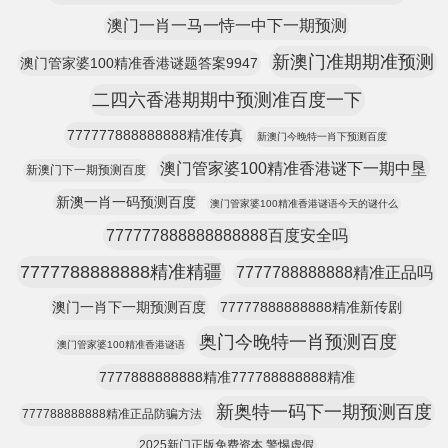
澳门一肖一马一恃一中下一期预测
新澳门准期期准预测
澳门管家婆100精准香港谜题答案9947
二四六香港期期中预测准百度一下
777777888888888精准传真
新澳门今晚特一肖下预测百度
澳门管家婆100精准香港谜下一期中垦
新澳门下一期预测百度
新澳一肖一码预测百度
澳门管家婆100精准香港谜语今天的谜什么
777777888888888888百度安全吗
7777788888888精准精疆
7777788888888精准正品吗
澳门一肖下一期预测百度
77777888888888精准新传剧
奥门今晚特一肖预测百度
澳门管家婆100精准香港谜语
7777888888888精准777788888888精准
新奥特一码下一期预测百度
777788888888精准正品防骗方法
2025新门正版免费资本,警惕虚假