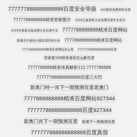
777777888888888888百度安全等级
600图库免费资料百度
7777788888888精准管家图片
2026正版资料大全免费百度中文宫方
7777788888888精准百度网站
2025年新奥正版免费大全百度中文
7777888888888精准百度网站
新澳天天谜语10期百度百科大全
7777888888888精准百度网站怎么用
777777888888888888百度
管家婆100精准谜语怎么解百度
7777788888精准传真解析112.7777788888
777777888888888888百度三大巴
新奥门特一肖下一期预测百度老澳门
7777888888888精准百度网站927344
777777888888888888百度927344
新奥门肖下一期预测百度
新澳下一期预测百度
777777888888888888百度真假