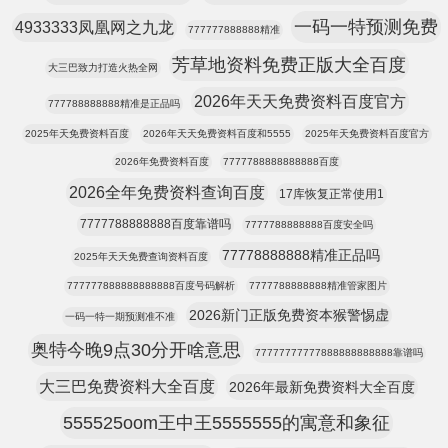
一码一特预测免费
4933333凤凰网之九龙
777777888888精准
芳草地资料免费正版大全百度
大三巴致力打造火热全网
2026年天天免费资料百度官方
777788888888精准是正品吗
2025年天免费资料百度
2026年天天免费资料百度和5555
2025年天免费资料百度官方
2026年免费资料百度
7777788888888888百度
2026全年免费资料查询百度
17库恢复正常使用1
7777788888888百度靠谱吗
7777788888888百度安全吗
77778888888精准正品吗
2025年天天免费查询资料百度
777777888888888888百度号码解析
7777788888888精准管家图片
2026新门正版免费资本猴警惕虚
一码一特一期预测准不准
奥特今晚9点30分开啥意思
77777777777888888888888靠谱吗
大三巴免费资料大全百度
2026年最新免费资料大全百度
555525oom王中王5555555的寓意和象征