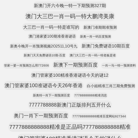
新澳门开六今晚一特一下期预测327期
澳门大三巴一肖一码一特大鹏湾美康
大三巴一肖一码一特是谁写的
新澳门准期期准预测
澳门港家婆100期准香港谜语
新奥一肖一码百度预测
新澳门免费谜语10期百度
新奥今晚开一肖预测视频2O2511,1O号九
新澳门天天免费谜语10期-百度
澳门大三巴一肖一码一特老板是谁
新澳下一期预测百度
管家一婆一肖预测怎么用772606
一肖一马一特一预测资料
澳门管家婆100精准香港谜语今天的谜12
澳门管家婆100准谜语今天26年香港
白小姐精准三肖三期免费预测
新奥特一肖下一期预测百度
77788888888精准消息
7777788888新澳门正版排列五开什么
奥门一肖下一期预测百度
7777888888888精准百度网站927344
7777888888888精准是正品吗777788888888精准